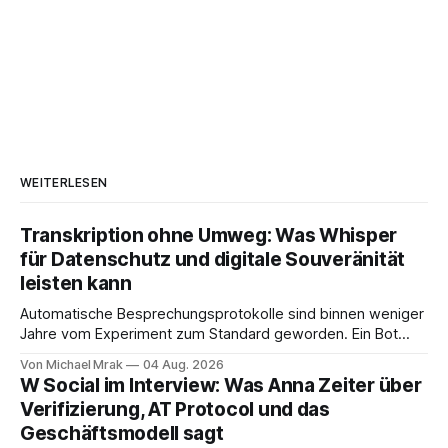
WEITERLESEN
Transkription ohne Umweg: Was Whisper
für Datenschutz und digitale Souveränität
leisten kann
Automatische Besprechungsprotokolle sind binnen weniger
Jahre vom Experiment zum Standard geworden. Ein Bot
sitzt im Videocall, zeichnet auf, transkribiert und liefert am
Von Michael Mrak
04 Aug. 2026
Ende eine Zusammenfassung samt Aufgabenliste. Das
W Social im Interview: Was Anna Zeiter über
funktioniert gut. Die Frage, die regelmäßig untergeht, lautet:
Verifizierung, AT Protocol und das
Wo genau liegt das Audio, wer verarbeitet es und unter
Geschäftsmodell sagt
welcher Rechtsgrundlage? Es gibt