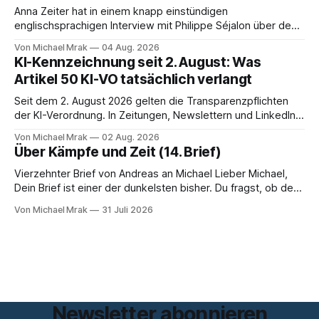
Anna Zeiter hat in einem knapp einstündigen
englischsprachigen Interview mit Philippe Séjalon über den
Start von W Social gesprochen. Sie ist Medienrechtlerin, war
Von Michael Mrak
04 Aug. 2026
über zehn Jahre Datenschutzbeauftragte bei eBay und hat
KI-Kennzeichnung seit 2. August: Was
zum Thema Meinungsfreiheit promoviert. Das Gespräch ist
Artikel 50 KI-VO tatsächlich verlangt
inhaltlich dichter als die meisten Kurzinterviews zum Thema
und beantwortet einige Fragen,
Seit dem 2. August 2026 gelten die Transparenzpflichten
der KI-Verordnung. In Zeitungen, Newslettern und LinkedIn-
Postings liest man dazu einen Satz, der eingängig klingt und
Von Michael Mrak
02 Aug. 2026
trotzdem falsch ist: Ab jetzt müsse alles gekennzeichnet
Über Kämpfe und Zeit (14. Brief)
werden, was mit künstlicher Intelligenz entstanden sei. Das
stimmt so nicht. Artikel 50 der KI-Verordnung
Vierzehnter Brief von Andreas an Michael Lieber Michael,
Dein Brief ist einer der dunkelsten bisher. Du fragst, ob der
Planet am Ende sei, Du greifst nach dem Gesetz als dem
Von Michael Mrak
31 Juli 2026
letzten Hebel, der sich noch bewegt, und zwischen Deinen
Zeilen höre ich einen Mann, der seine Kapitulation probt.
Freundschaft erlaubt
Newsletter abonnieren