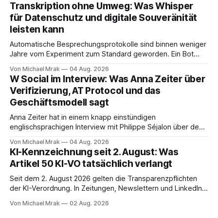
KI-Systeme Angriffe nicht nur unterstützen, sondern
Transkription ohne Umweg: Was Whisper
durchführen können. Sie können. Es gibt inzwischen genug
für Datenschutz und digitale Souveränität
dokumentierte Fälle, um über Belege statt
leisten kann
Automatische Besprechungsprotokolle sind binnen weniger
Jahre vom Experiment zum Standard geworden. Ein Bot
sitzt im Videocall, zeichnet auf, transkribiert und liefert am
Von Michael Mrak
04 Aug. 2026
Ende eine Zusammenfassung samt Aufgabenliste. Das
W Social im Interview: Was Anna Zeiter über
funktioniert gut. Die Frage, die regelmäßig untergeht, lautet:
Verifizierung, AT Protocol und das
Wo genau liegt das Audio, wer verarbeitet es und unter
Geschäftsmodell sagt
welcher Rechtsgrundlage? Es gibt
Anna Zeiter hat in einem knapp einstündigen
englischsprachigen Interview mit Philippe Séjalon über den
Start von W Social gesprochen. Sie ist Medienrechtlerin, war
Von Michael Mrak
04 Aug. 2026
über zehn Jahre Datenschutzbeauftragte bei eBay und hat
KI-Kennzeichnung seit 2. August: Was
zum Thema Meinungsfreiheit promoviert. Das Gespräch ist
Artikel 50 KI-VO tatsächlich verlangt
inhaltlich dichter als die meisten Kurzinterviews zum Thema
und beantwortet einige Fragen,
Seit dem 2. August 2026 gelten die Transparenzpflichten
der KI-Verordnung. In Zeitungen, Newslettern und LinkedIn-
Postings liest man dazu einen Satz, der eingängig klingt und
Von Michael Mrak
02 Aug. 2026
trotzdem falsch ist: Ab jetzt müsse alles gekennzeichnet
werden, was mit künstlicher Intelligenz entstanden sei. Das