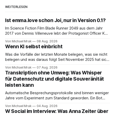
WEITERLESEN
Ist emma.love schon Joi, nur in Version 0.1?
Im Science Fiction Film Blade Runner 2049 aus dem Jahr
2017 von Dennis Villeneuve lebt der Protagonist Officer K
mit Joi zusammen, einer holografischen Begleiterin aus dem
Von Michael Mrak
08 Aug. 2026
Big Tech Unternehmen Wallace, der Nachfolgeunternehmen
Wenn KI selbst einbricht
der Tyrell Cooperation welche man aus dem ersten Blade
Runner Film aus dem Jahr 1982 kennt. Joi
Was die Vorfälle der letzten Monate belegen, was sie nicht
belegen und was daraus folgt Seit November 2025 hat sich
eine Frage erledigt, über die vorher spekuliert wurde: Ob
Von Michael Mrak
07 Aug. 2026
KI-Systeme Angriffe nicht nur unterstützen, sondern
Transkription ohne Umweg: Was Whisper
durchführen können. Sie können. Es gibt inzwischen genug
für Datenschutz und digitale Souveränität
dokumentierte Fälle, um über Belege statt
leisten kann
Automatische Besprechungsprotokolle sind binnen weniger
Jahre vom Experiment zum Standard geworden. Ein Bot
sitzt im Videocall, zeichnet auf, transkribiert und liefert am
Von Michael Mrak
04 Aug. 2026
Ende eine Zusammenfassung samt Aufgabenliste. Das
W Social im Interview: Was Anna Zeiter über
funktioniert gut. Die Frage, die regelmäßig untergeht, lautet: