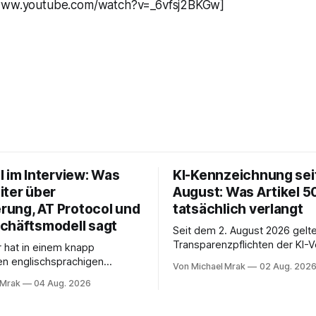
/www.youtube.com/watch?v=_6vfsj2BKGw]
l im Interview: Was
KI-Kennzeichnung seit
iter über
August: Was Artikel 5
erung, AT Protocol und
tatsächlich verlangt
chäftsmodell sagt
Seit dem 2. August 2026 gelte
Transparenzpflichten der KI-
r hat in einem knapp
In Zeitungen, Newslettern und
en englischsprachigen
Von Michael Mrak
02 Aug. 202
Postings liest man dazu einen
it Philippe Séjalon über den
 Mrak
04 Aug. 2026
eingängig klingt und trotzdem 
W Social gesprochen. Sie ist
Ab jetzt müsse alles gekennz
tlerin, war über zehn Jahre
werden, was mit künstlicher In