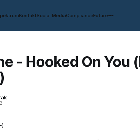
spektrum
Kontakt
Social Media
Compliance
Future
ne - Hooked On You 
)
rak
2
-)