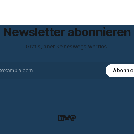
zbeauftragte bei eBay und
entstanden sei. Das stimmt so nicht.
ema Meinungsfreiheit
Artikel 50 der KI-Verordnung
 Das Gespräch ist inhaltlich
s die meisten Kurzinterviews
 und beantwortet einige
Newsletter abonnieren
Gratis, aber keineswegs wertlos.
Abonnie