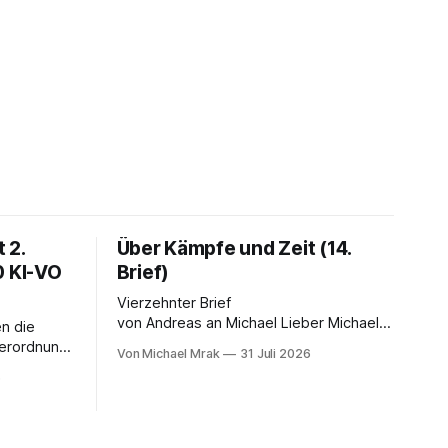
 2.
Über Kämpfe und Zeit (14.
0 KI-VO
Brief)
Vierzehnter Brief
von Andreas an Michael Lieber Michael,
n die
Dein Brief ist einer der dunkelsten
Verordnung.
Von Michael Mrak
31 Juli 2026
bisher. Du fragst, ob der Planet am Ende
 LinkedIn-
6
sei, Du greifst nach dem Gesetz als dem
 Satz, der
letzten Hebel, der sich noch bewegt,
falsch ist:
und zwischen Deinen Zeilen höre ich
eichnet
einen Mann, der seine Kapitulation probt.
telligenz