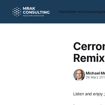
Home
Über mich
Leistungs
Cerro
Remix
Michael M
28 März 201
Listen and enjoy ;