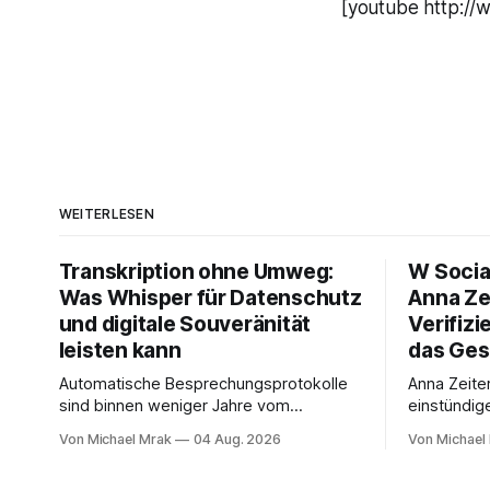
[youtube http:/
WEITERLESEN
Transkription ohne Umweg:
W Socia
Was Whisper für Datenschutz
Anna Ze
und digitale Souveränität
Verifizi
leisten kann
das Ges
Automatische Besprechungsprotokolle
Anna Zeite
sind binnen weniger Jahre vom
einstündig
Experiment zum Standard geworden. Ein
Interview m
Von Michael Mrak
04 Aug. 2026
Von Michael
Bot sitzt im Videocall, zeichnet auf,
Start von 
transkribiert und liefert am Ende eine
Medienrech