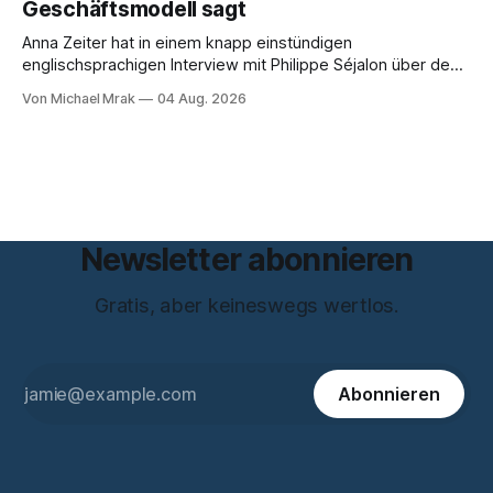
Geschäftsmodell sagt
welcher Rechtsgrundlage? Es gibt
Anna Zeiter hat in einem knapp einstündigen
englischsprachigen Interview mit Philippe Séjalon über den
Start von W Social gesprochen. Sie ist Medienrechtlerin, war
Von Michael Mrak
04 Aug. 2026
über zehn Jahre Datenschutzbeauftragte bei eBay und hat
zum Thema Meinungsfreiheit promoviert. Das Gespräch ist
inhaltlich dichter als die meisten Kurzinterviews zum Thema
und beantwortet einige Fragen,
Newsletter abonnieren
Gratis, aber keineswegs wertlos.
Abonnieren