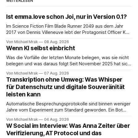
WEITERLESEN
Ist emma.love schon Joi, nur in Version 0.1?
Im Science Fiction Film Blade Runner 2049 aus dem Jahr
2017 von Dennis Villeneuve lebt der Protagonist Officer K
mit Joi zusammen, einer holografischen Begleiterin aus dem
Von Michael Mrak
08 Aug. 2026
Big Tech Unternehmen Wallace, der Nachfolgeunternehmen
Wenn KI selbst einbricht
der Tyrell Cooperation welche man aus dem ersten Blade
Runner Film aus dem Jahr 1982 kennt. Joi
Was die Vorfälle der letzten Monate belegen, was sie nicht
belegen und was daraus folgt Seit November 2025 hat sich
eine Frage erledigt, über die vorher spekuliert wurde: Ob
Von Michael Mrak
07 Aug. 2026
KI-Systeme Angriffe nicht nur unterstützen, sondern
Transkription ohne Umweg: Was Whisper
durchführen können. Sie können. Es gibt inzwischen genug
für Datenschutz und digitale Souveränität
dokumentierte Fälle, um über Belege statt
leisten kann
Automatische Besprechungsprotokolle sind binnen weniger
Jahre vom Experiment zum Standard geworden. Ein Bot
sitzt im Videocall, zeichnet auf, transkribiert und liefert am
Von Michael Mrak
04 Aug. 2026
Ende eine Zusammenfassung samt Aufgabenliste. Das
W Social im Interview: Was Anna Zeiter über
funktioniert gut. Die Frage, die regelmäßig untergeht, lautet:
Verifizierung, AT Protocol und das
Wo genau liegt das Audio, wer verarbeitet es und unter