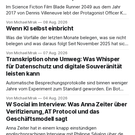
Im Science Fiction Film Blade Runner 2049 aus dem Jahr
2017 von Dennis Villeneuve lebt der Protagonist Officer K
mit Joi zusammen, einer holografischen Begleiterin aus dem
Von Michael Mrak
08 Aug. 2026
Big Tech Unternehmen Wallace, der Nachfolgeunternehmen
Wenn KI selbst einbricht
der Tyrell Cooperation welche man aus dem ersten Blade
Runner Film aus dem Jahr 1982 kennt. Joi
Was die Vorfälle der letzten Monate belegen, was sie nicht
belegen und was daraus folgt Seit November 2025 hat sich
eine Frage erledigt, über die vorher spekuliert wurde: Ob
Von Michael Mrak
07 Aug. 2026
KI-Systeme Angriffe nicht nur unterstützen, sondern
Transkription ohne Umweg: Was Whisper
durchführen können. Sie können. Es gibt inzwischen genug
für Datenschutz und digitale Souveränität
dokumentierte Fälle, um über Belege statt
leisten kann
Automatische Besprechungsprotokolle sind binnen weniger
Jahre vom Experiment zum Standard geworden. Ein Bot
sitzt im Videocall, zeichnet auf, transkribiert und liefert am
Von Michael Mrak
04 Aug. 2026
Ende eine Zusammenfassung samt Aufgabenliste. Das
W Social im Interview: Was Anna Zeiter über
funktioniert gut. Die Frage, die regelmäßig untergeht, lautet:
Verifizierung, AT Protocol und das
Wo genau liegt das Audio, wer verarbeitet es und unter
Geschäftsmodell sagt
welcher Rechtsgrundlage? Es gibt
Anna Zeiter hat in einem knapp einstündigen
englischsprachigen Interview mit Philippe Séjalon über den