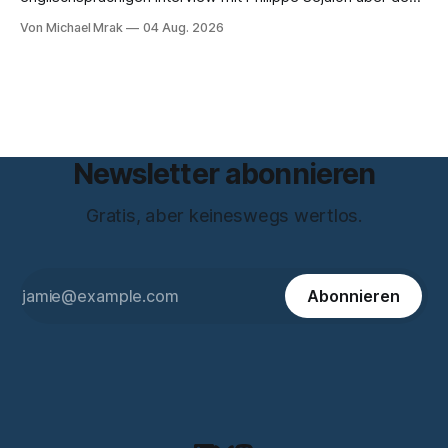
Start von W Social gesprochen. Sie ist Medienrechtlerin, war
Von Michael Mrak
04 Aug. 2026
über zehn Jahre Datenschutzbeauftragte bei eBay und hat
zum Thema Meinungsfreiheit promoviert. Das Gespräch ist
inhaltlich dichter als die meisten Kurzinterviews zum Thema
und beantwortet einige Fragen,
Newsletter abonnieren
Gratis, aber keineswegs wertlos.
Abonnieren