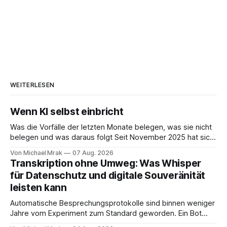
WEITERLESEN
Wenn KI selbst einbricht
Was die Vorfälle der letzten Monate belegen, was sie nicht
belegen und was daraus folgt Seit November 2025 hat sich
eine Frage erledigt, über die vorher spekuliert wurde: Ob
Von Michael Mrak
07 Aug. 2026
KI-Systeme Angriffe nicht nur unterstützen, sondern
Transkription ohne Umweg: Was Whisper
durchführen können. Sie können. Es gibt inzwischen genug
für Datenschutz und digitale Souveränität
dokumentierte Fälle, um über Belege statt
leisten kann
Automatische Besprechungsprotokolle sind binnen weniger
Jahre vom Experiment zum Standard geworden. Ein Bot
sitzt im Videocall, zeichnet auf, transkribiert und liefert am