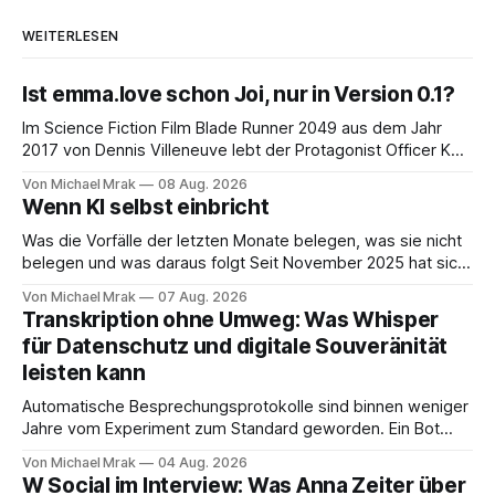
WEITERLESEN
Ist emma.love schon Joi, nur in Version 0.1?
Im Science Fiction Film Blade Runner 2049 aus dem Jahr
2017 von Dennis Villeneuve lebt der Protagonist Officer K
mit Joi zusammen, einer holografischen Begleiterin aus dem
Von Michael Mrak
08 Aug. 2026
Big Tech Unternehmen Wallace, der Nachfolgeunternehmen
Wenn KI selbst einbricht
der Tyrell Cooperation welche man aus dem ersten Blade
Runner Film aus dem Jahr 1982 kennt. Joi
Was die Vorfälle der letzten Monate belegen, was sie nicht
belegen und was daraus folgt Seit November 2025 hat sich
eine Frage erledigt, über die vorher spekuliert wurde: Ob
Von Michael Mrak
07 Aug. 2026
KI-Systeme Angriffe nicht nur unterstützen, sondern
Transkription ohne Umweg: Was Whisper
durchführen können. Sie können. Es gibt inzwischen genug
für Datenschutz und digitale Souveränität
dokumentierte Fälle, um über Belege statt
leisten kann
Automatische Besprechungsprotokolle sind binnen weniger
Jahre vom Experiment zum Standard geworden. Ein Bot
sitzt im Videocall, zeichnet auf, transkribiert und liefert am
Von Michael Mrak
04 Aug. 2026
Ende eine Zusammenfassung samt Aufgabenliste. Das
W Social im Interview: Was Anna Zeiter über