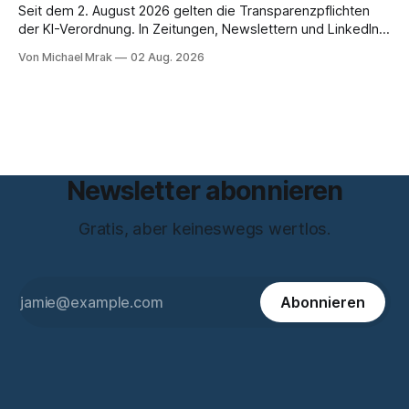
und beantwortet einige Fragen,
Seit dem 2. August 2026 gelten die Transparenzpflichten
der KI-Verordnung. In Zeitungen, Newslettern und LinkedIn-
Postings liest man dazu einen Satz, der eingängig klingt und
Von Michael Mrak
02 Aug. 2026
trotzdem falsch ist: Ab jetzt müsse alles gekennzeichnet
werden, was mit künstlicher Intelligenz entstanden sei. Das
stimmt so nicht. Artikel 50 der KI-Verordnung
Newsletter abonnieren
Gratis, aber keineswegs wertlos.
Abonnieren