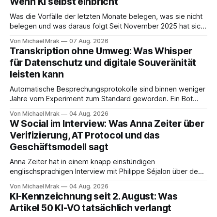
Wenn KI selbst einbricht
Was die Vorfälle der letzten Monate belegen, was sie nicht
belegen und was daraus folgt Seit November 2025 hat sich
eine Frage erledigt, über die vorher spekuliert wurde: Ob
Von Michael Mrak
07 Aug. 2026
KI-Systeme Angriffe nicht nur unterstützen, sondern
Transkription ohne Umweg: Was Whisper
durchführen können. Sie können. Es gibt inzwischen genug
für Datenschutz und digitale Souveränität
dokumentierte Fälle, um über Belege statt
leisten kann
Automatische Besprechungsprotokolle sind binnen weniger
Jahre vom Experiment zum Standard geworden. Ein Bot
sitzt im Videocall, zeichnet auf, transkribiert und liefert am
Von Michael Mrak
04 Aug. 2026
Ende eine Zusammenfassung samt Aufgabenliste. Das
W Social im Interview: Was Anna Zeiter über
funktioniert gut. Die Frage, die regelmäßig untergeht, lautet:
Verifizierung, AT Protocol und das
Wo genau liegt das Audio, wer verarbeitet es und unter
Geschäftsmodell sagt
welcher Rechtsgrundlage? Es gibt
Anna Zeiter hat in einem knapp einstündigen
englischsprachigen Interview mit Philippe Séjalon über den
Start von W Social gesprochen. Sie ist Medienrechtlerin, war
Von Michael Mrak
04 Aug. 2026
über zehn Jahre Datenschutzbeauftragte bei eBay und hat
KI-Kennzeichnung seit 2. August: Was
zum Thema Meinungsfreiheit promoviert. Das Gespräch ist
Artikel 50 KI-VO tatsächlich verlangt
inhaltlich dichter als die meisten Kurzinterviews zum Thema