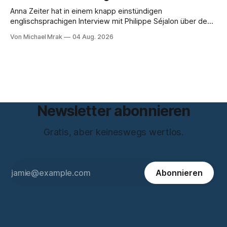
Anna Zeiter hat in einem knapp einstündigen
englischsprachigen Interview mit Philippe Séjalon über den
Start von W Social gesprochen. Sie ist Medienrechtlerin, war
Von Michael Mrak
04 Aug. 2026
über zehn Jahre Datenschutzbeauftragte bei eBay und hat
zum Thema Meinungsfreiheit promoviert. Das Gespräch ist
inhaltlich dichter als die meisten Kurzinterviews zum Thema
und beantwortet einige Fragen,
Newsletter abonnieren
Gratis, aber keineswegs wertlos.
Abonnieren