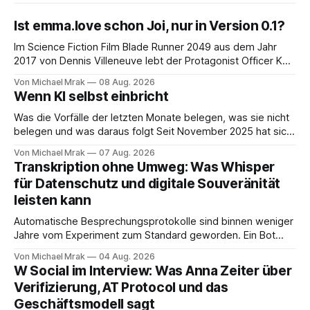
Ist emma.love schon Joi, nur in Version 0.1?
Im Science Fiction Film Blade Runner 2049 aus dem Jahr
2017 von Dennis Villeneuve lebt der Protagonist Officer K
mit Joi zusammen, einer holografischen Begleiterin aus dem
Von Michael Mrak
08 Aug. 2026
Big Tech Unternehmen Wallace, der Nachfolgeunternehmen
Wenn KI selbst einbricht
der Tyrell Cooperation welche man aus dem ersten Blade
Runner Film aus dem Jahr 1982 kennt. Joi
Was die Vorfälle der letzten Monate belegen, was sie nicht
belegen und was daraus folgt Seit November 2025 hat sich
eine Frage erledigt, über die vorher spekuliert wurde: Ob
Von Michael Mrak
07 Aug. 2026
KI-Systeme Angriffe nicht nur unterstützen, sondern
Transkription ohne Umweg: Was Whisper
durchführen können. Sie können. Es gibt inzwischen genug
für Datenschutz und digitale Souveränität
dokumentierte Fälle, um über Belege statt
leisten kann
Automatische Besprechungsprotokolle sind binnen weniger
Jahre vom Experiment zum Standard geworden. Ein Bot
sitzt im Videocall, zeichnet auf, transkribiert und liefert am
Von Michael Mrak
04 Aug. 2026
Ende eine Zusammenfassung samt Aufgabenliste. Das
W Social im Interview: Was Anna Zeiter über
funktioniert gut. Die Frage, die regelmäßig untergeht, lautet:
Verifizierung, AT Protocol und das
Wo genau liegt das Audio, wer verarbeitet es und unter
Geschäftsmodell sagt
welcher Rechtsgrundlage? Es gibt